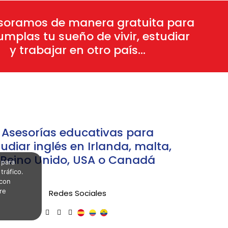
soramos de manera gratuita para
mplas tu sueño de vivir, estudiar
y trabajar en otro país...
Asesorías educativas para
udiar inglés en Irlanda, malta,
Reino Unido, USA o Canadá
 para
tráfico.
 con
re
Redes Sociales