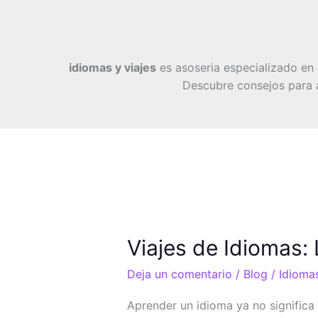
Ir
al
contenido
idiomas y viajes
es asoseria especializado en c
Descubre consejos para a
Viajes
Viajes de Idiomas:
de
Deja un comentario
/
Blog
/
Idiomas
Idiomas:
La
Aprender un idioma ya no significa 
Mejor