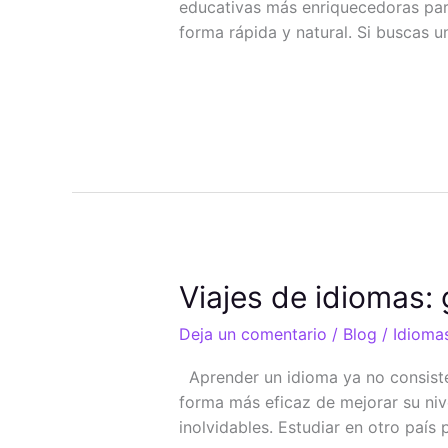
educativas más enriquecedoras para
Forma
forma rápida y natural. Si buscas u
de
Aprender
Leer más »
un
Idioma
Viajes
Viajes de idiomas: 
de
Deja un comentario
/
Blog
/
Idiomas
idiomas:
guía
Aprender un idioma ya no consiste 
definitiva
forma más eficaz de mejorar su niv
2026
inolvidables. Estudiar en otro país