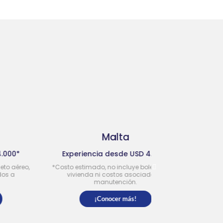
Malta
Estado
Experiencia desde USD 4.000*
Experiencia d
*Costo estimado, no incluye boleto aéreo,
*Costo estimado, no
vivienda ni costos asociados a
vivienda ni co
manutención.
manut
¡Conocer más!
¡Cono