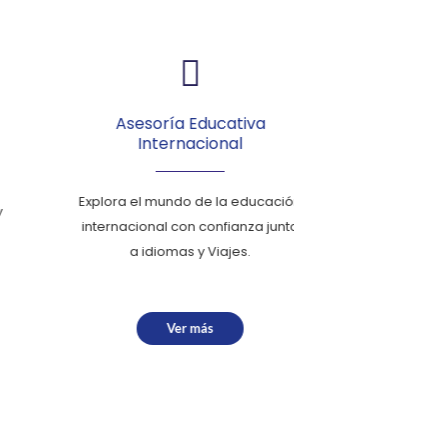
Asesoría Educativa
Travel
Internacional
Sabemos que er
Explora el mundo de la educación
de los viajes como
internacional con confianza junto
cómodo y seguro
a idiomas y Viajes.
bien planificado o
Ver 
Ver más