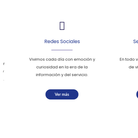
Redes Sociales
Seguro 
Vivimos cada día con emoción y
En todo viaje, 
curiosidad en la era de la
de viajes t
información y del servicio.
impor
Ver más
Ve