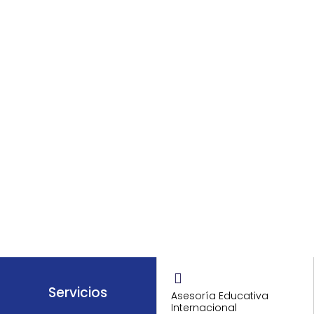
Vivimos cada día con emoción y curiosidad en la
era de la información y del servicio.
¡Conocer Más!
Servicios
Asesoría Educativa
Internacional