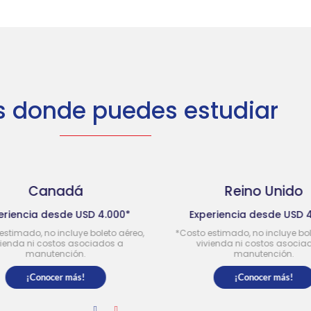
s donde puedes estudiar
nadá
Reino Unido
esde USD 4.000*
Experiencia desde USD 4.000*
incluye boleto aéreo,
*Costo estimado, no incluye boleto aéreo,
stos asociados a
vivienda ni costos asociados a
ención.
manutención.
er más!
¡Conocer más!