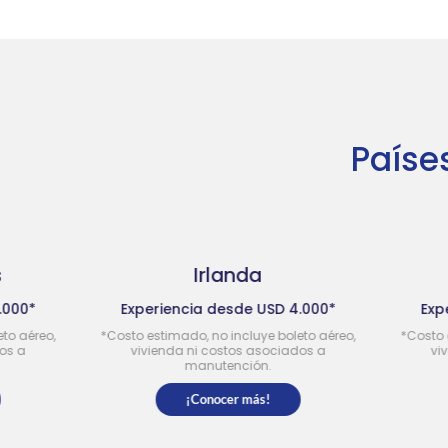
Paíse
Irlanda
Ca
Experiencia desde USD 4.000*
Experiencia d
*Costo estimado, no incluye boleto aéreo,
*Costo estimado, no 
vivienda ni costos asociados a
vivienda ni co
manutención.
manut
¡Conocer más!
¡Conoc